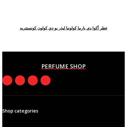
عطر أكوا دي بارما كولونيا ليذر يو دي كولون كونسنتريه
PERFUME SHOP
Shop categories