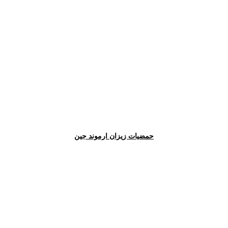
حمضيات زيزان ارموند جين