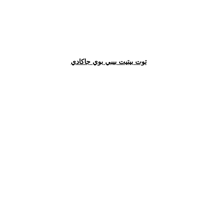
توت بيتيت بيبي بوي جاكادي