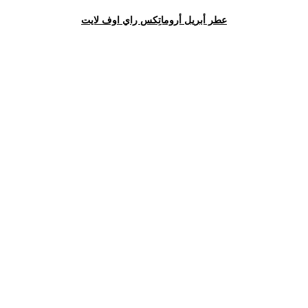
عطر أبريل أروماتِكس راي اوف لايت